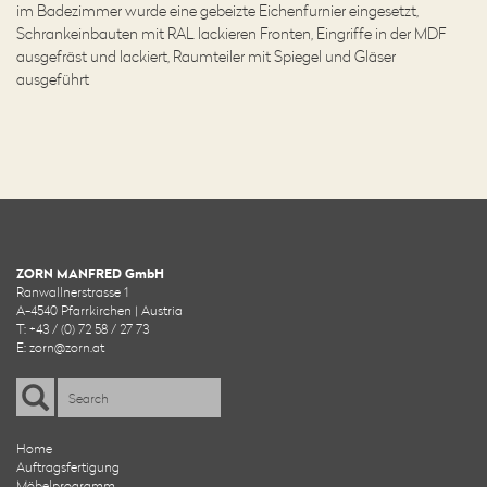
im Badezimmer wurde eine gebeizte Eichenfurnier eingesetzt,
Schrankeinbauten mit RAL lackieren Fronten, Eingriffe in der MDF
ausgefräst und lackiert, Raumteiler mit Spiegel und Gläser
ausgeführt
ZORN MANFRED GmbH
Ranwallnerstrasse 1
A-4540 Pfarrkirchen | Austria
T: +43 / (0) 72 58 / 27 73
E:
zorn@zorn.at
Home
Auftragsfertigung
Möbelprogramm